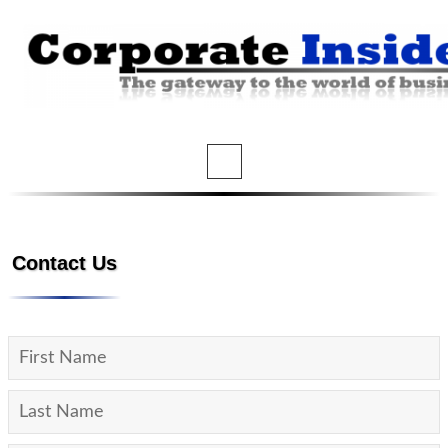
Contact Us