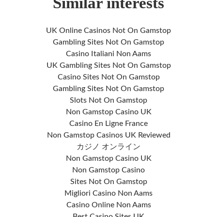
Similar interests
UK Online Casinos Not On Gamstop
Gambling Sites Not On Gamstop
Casino Italiani Non Aams
UK Gambling Sites Not On Gamstop
Casino Sites Not On Gamstop
Gambling Sites Not On Gamstop
Slots Not On Gamstop
Non Gamstop Casino UK
Casino En Ligne France
Non Gamstop Casinos UK Reviewed
カジノ オンライン
Non Gamstop Casino UK
Non Gamstop Casino
Sites Not On Gamstop
Migliori Casino Non Aams
Casino Online Non Aams
Best Casino Sites UK